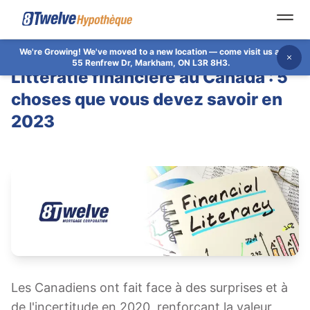
Open
We're Growing!
We've moved to a new location — come visit us at
Dis
55 Renfrew Dr, Markham, ON L3R 8H3.
Littératie financière au Canada : 5
choses que vous devez savoir en
2023
Les Canadiens ont fait face à des surprises et à
de l'incertitude en 2020, renforçant la valeur