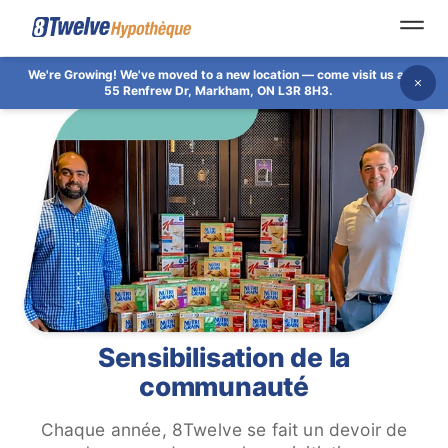
Open
We're Growing!
We've moved to a new location — come visit us at
Dis
55 Renfrew Dr, Markham, ON L3R 8H3.
Sensibilisation de la
communauté
Chaque année, 8Twelve se fait un devoir de