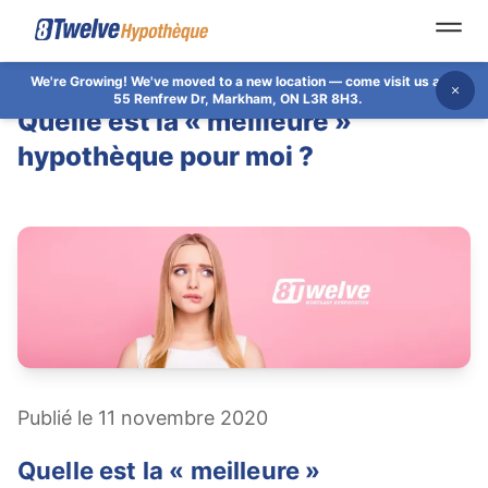
Open
We're Growing!
We've moved to a new location — come visit us at
Dis
55 Renfrew Dr, Markham, ON L3R 8H3.
Quelle est la « meilleure »
hypothèque pour moi ?
Publié le 11 novembre 2020
Quelle est la « meilleure »